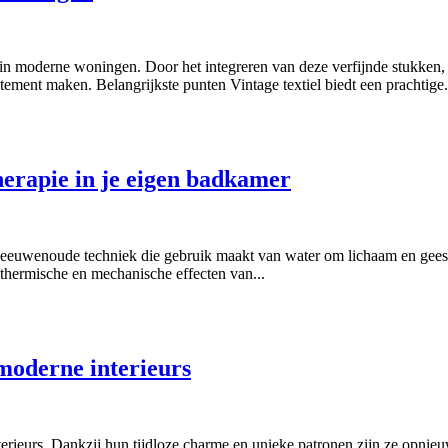
e in moderne woningen. Door het integreren van deze verfijnde stukken
tement maken. Belangrijkste punten Vintage textiel biedt een prachtige.
erapie in je eigen badkamer
eeuwenoude techniek die gebruik maakt van water om lichaam en geest t
 thermische en mechanische effecten van...
moderne interieurs
eurs. Dankzij hun tijdloze charme en unieke patronen zijn ze opnieuw