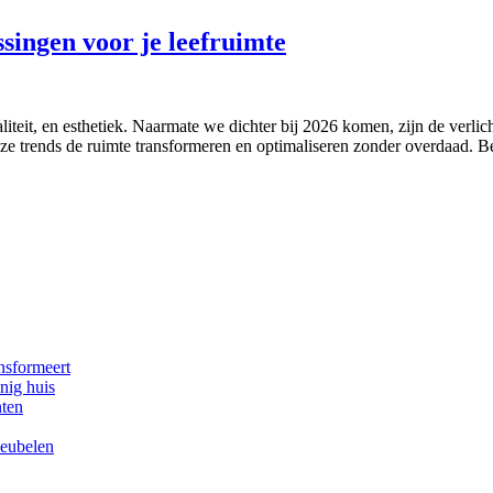
ssingen voor je leefruimte
iteit, en esthetiek. Naarmate we dichter bij 2026 komen, zijn de verlich
ze trends de ruimte transformeren en optimaliseren zonder overdaad. Bel
nsformeert
nig huis
nten
meubelen