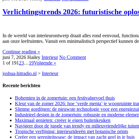
Verlichtingstrends 2026: futuristische oplo
In de wereld van interieurontwerp draait alles rond eenvoud, functional
aan onze leefruimtes. Vanuit een minimalistisch perspectief kunnen de
Continue reading »
juni 7, 2026
Hailey
Interieur
No Comment
1 of 19
1
2
3
…
19
Volgende »
joshua-hitradio.nl
>
Interieur
Recente berichten
Bohemien in de zomertuin: een festivalgevoel thuis
Kleur van de zomer 2026: hoe ‘verde menta’ je woonruimte tra
Slimme gordijnen: de nieuwste technologie voor een energiezui
Industrieel design in de zomertuin: robuuste en moderne eleme
Maximaal genieten: creëer je eigen buitenkeuken
Navigeer door de jungle van trendy en milieuvriendelijke tuin
Tropische verfijning: interieurideeën met botanische prints
Creëer een sereniteitsoase: de impact van zacht geel in je huis