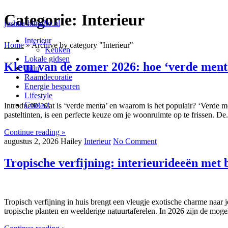
Categorie:
Interieur
joshua-hitradio.nl
Interieur
Home
»
Archive by category "Interieur"
Keuken
Lokale gidsen
Kleur van de zomer 2026: hoe ‘verde ment
Tuin
Raamdecoratie
Energie besparen
Lifestyle
Contact
Introductie: wat is ‘verde menta’ en waarom is het populair? ‘Verde m
pasteltinten, is een perfecte keuze om je woonruimte op te frissen. De.
Continue reading »
augustus 2, 2026
Hailey
Interieur
No Comment
Tropische verfijning: interieurideeën met 
Tropisch verfijning in huis brengt een vleugje exotische charme naar 
tropische planten en weelderige natuurtaferelen. In 2026 zijn de moge