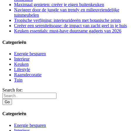
Maximaal genieten: creëer je eigen buitenkeuken
Navigeer door de jungle van trendy en milieuvriendelijke
tuinmeubelen
Tropische verfijning: interieurideeën met botanische prints
Creëer een sereniteitsoase: de impact van zacht geel in je huis
Keuken essentials: must-have duurzame gadgets van 2026
Categorieën
Energie besparen
Interieur
Keuken
Lifestyle
Raamdecoratie
Tuin
Search for:
Categorieën
Energie besparen
Interieur