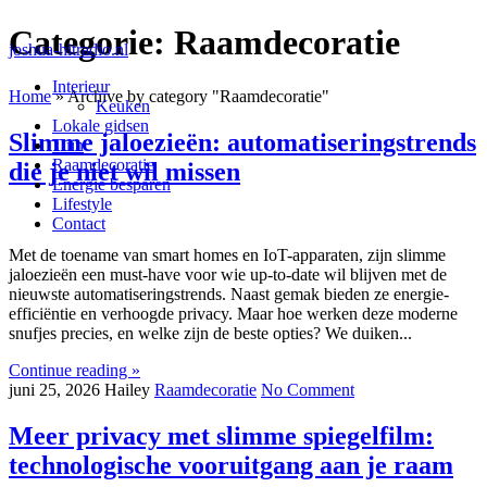
Categorie:
Raamdecoratie
joshua-hitradio.nl
Interieur
Home
»
Archive by category "Raamdecoratie"
Keuken
Lokale gidsen
Slimme jaloezieën: automatiseringstrends
Tuin
Raamdecoratie
die je niet wil missen
Energie besparen
Lifestyle
Contact
Met de toename van smart homes en IoT-apparaten, zijn slimme
jaloezieën een must-have voor wie up-to-date wil blijven met de
nieuwste automatiseringstrends. Naast gemak bieden ze energie-
efficiëntie en verhoogde privacy. Maar hoe werken deze moderne
snufjes precies, en welke zijn de beste opties? We duiken...
Continue reading »
juni 25, 2026
Hailey
Raamdecoratie
No Comment
Meer privacy met slimme spiegelfilm:
technologische vooruitgang aan je raam