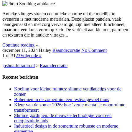
Antieke vitrages stralen een unieke charme uit die moeilijk te
evenaren is met moderne materialen. Deze glazen panelen, vaak
handgemaakt en met zorg vervaardigd, zijn niet alleen functioneel,
maar ook een kunstvorm op zich. De variëteit aan kleuren, patronen
en texturen die in antieke vitrages...
Continue reading »
december 11, 2024
Hailey
Raamdecoratie
No Comment
1 of 3
1
2
3
Volgende »
joshua-hitradio.nl
>
Raamdecoratie
Recente berichten
Koeling voor kleine ruimtes: slimme ventilatietips voor de
zomer
Bohemien in de zomertuin: een festivalgevoel thuis
Kleur van de zomer 2026: hoe ‘verde menta’ je woonruimte
transformeert
Slimme gordijnen: de nieuwste technologie voor een
energiezuinig huis
Industrieel design in de zomertuin: robuuste en moderne
elementen