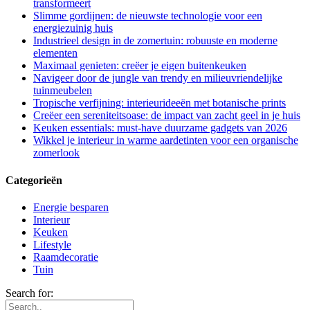
transformeert
Slimme gordijnen: de nieuwste technologie voor een
energiezuinig huis
Industrieel design in de zomertuin: robuuste en moderne
elementen
Maximaal genieten: creëer je eigen buitenkeuken
Navigeer door de jungle van trendy en milieuvriendelijke
tuinmeubelen
Tropische verfijning: interieurideeën met botanische prints
Creëer een sereniteitsoase: de impact van zacht geel in je huis
Keuken essentials: must-have duurzame gadgets van 2026
Wikkel je interieur in warme aardetinten voor een organische
zomerlook
Categorieën
Energie besparen
Interieur
Keuken
Lifestyle
Raamdecoratie
Tuin
Search for: