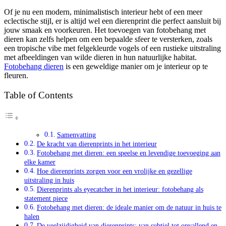
Of je nu een modern, minimalistisch interieur hebt of een meer
eclectische stijl, er is altijd wel een dierenprint die perfect aansluit bij
jouw smaak en voorkeuren. Het toevoegen van fotobehang met
dieren kan zelfs helpen om een bepaalde sfeer te versterken, zoals
een tropische vibe met felgekleurde vogels of een rustieke uitstraling
met afbeeldingen van wilde dieren in hun natuurlijke habitat.
Fotobehang dieren
is een geweldige manier om je interieur op te
fleuren.
Table of Contents
Samenvatting
De kracht van dierenprints in het interieur
Fotobehang met dieren: een speelse en levendige toevoeging aan
elke kamer
Hoe dierenprints zorgen voor een vrolijke en gezellige
uitstraling in huis
Dierenprints als eyecatcher in het interieur: fotobehang als
statement piece
Fotobehang met dieren: de ideale manier om de natuur in huis te
halen
De veelzijdigheid van dierenprints: van subtiel tot opvallend en