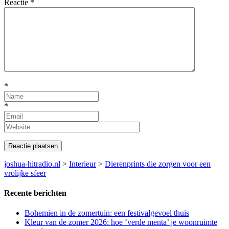
Reactie
*
*
*
joshua-hitradio.nl
>
Interieur
>
Dierenprints die zorgen voor een
vrolijke sfeer
Recente berichten
Bohemien in de zomertuin: een festivalgevoel thuis
Kleur van de zomer 2026: hoe ‘verde menta’ je woonruimte