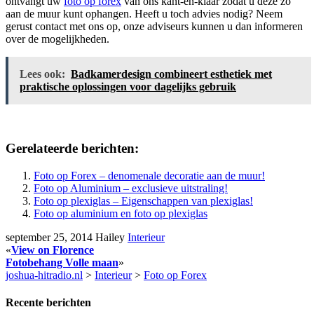
ontvangt uw
foto op forex
van ons kant-en-klaar zodat u deze zo
aan de muur kunt ophangen. Heeft u toch advies nodig? Neem
gerust contact met ons op, onze adviseurs kunnen u dan informeren
over de mogelijkheden.
Lees ook:
Badkamerdesign combineert esthetiek met
praktische oplossingen voor dagelijks gebruik
Gerelateerde berichten:
Foto op Forex – denomenale decoratie aan de muur!
Foto op Aluminium – exclusieve uitstraling!
Foto op plexiglas – Eigenschappen van plexiglas!
Foto op aluminium en foto op plexiglas
september 25, 2014
Hailey
Interieur
«
View on Florence
Fotobehang Volle maan
»
joshua-hitradio.nl
>
Interieur
>
Foto op Forex
Recente berichten