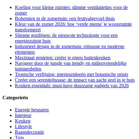
Koeling voor kleine ruimtes: slimme ventilatietips voor de
zomer
Bohemien in de zomertuin: een festivalgevoel thuis
Kleur van de zomer 2026: hoe ‘verde menta’ je woonruimte
transformeert
Slimme gordijnen: de nieuwste technologie voor een
energiezuinig huis
Industrieel design in de zomertuin: robuuste en moderne
elementen
Maximaal genieten: creëer je eigen buitenkeuken
Navigeer door de jungle van trendy en milieuvriendelijke
tuinmeubelen
Tropische verfijning: interieurideeën met botanische prints
Creëer een sereniteitsoase: de impact van zacht geel in je huis
Keuken essentials: must-have duurzame gadgets van 2026
Categorieën
Energie besparen
Interieur
Keuken
Lifestyle
Raamdecoratie
Tuin