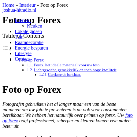
Home
»
Interieur
»
Foto op Forex
joshua-hitradio.nl
Foto op Forex
Interieur
Keuken
Lokale gidsen
Table of Contents
Tuin
Raamdecoratie
Energie besparen
Lifestyle
Contact
Foto op Forex
Forex, het ideale materiaal voor uw foto
Lichtgewicht, gemakkelijk en toch hoge kwaliteit
Gerelateerde berichten:
Foto op Forex
Fotografen gebruikten het al langer maar een van de beste
manieren om uw foto te presenteren is nu ook voor consumenten
bereikbaar. We hebben het natuurlijk over printen op forex. Uw
foto
op forex
oogt professioneel, scherper en kleuren komen vele malen
beter uit.