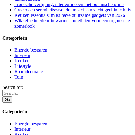
Tropische verfijning: interieurideeën met botanische prints
Creëer een sereniteitsoase: de impact van zacht geel in je huis
Keuken essentials: must-have duurzame gadgets van 2026
Wikkel je interieur in warme aardetinten voor een organische
zomerlook
Categorieën
Energie besparen
Interieur
Keuken
Lifestyle
Raamdecoratie
Tuin
Search for:
Categorieën
Energie besparen
Interieur
Keuken