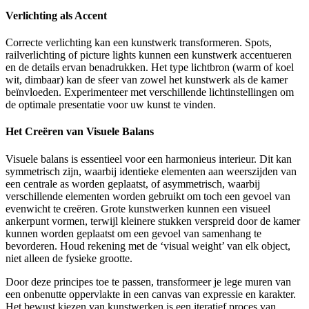
Verlichting als Accent
Correcte verlichting kan een kunstwerk transformeren. Spots,
railverlichting of picture lights kunnen een kunstwerk accentueren
en de details ervan benadrukken. Het type lichtbron (warm of koel
wit, dimbaar) kan de sfeer van zowel het kunstwerk als de kamer
beïnvloeden. Experimenteer met verschillende lichtinstellingen om
de optimale presentatie voor uw kunst te vinden.
Het Creëren van Visuele Balans
Visuele balans is essentieel voor een harmonieus interieur. Dit kan
symmetrisch zijn, waarbij identieke elementen aan weerszijden van
een centrale as worden geplaatst, of asymmetrisch, waarbij
verschillende elementen worden gebruikt om toch een gevoel van
evenwicht te creëren. Grote kunstwerken kunnen een visueel
ankerpunt vormen, terwijl kleinere stukken verspreid door de kamer
kunnen worden geplaatst om een gevoel van samenhang te
bevorderen. Houd rekening met de ‘visual weight’ van elk object,
niet alleen de fysieke grootte.
Door deze principes toe te passen, transformeer je lege muren van
een onbenutte oppervlakte in een canvas van expressie en karakter.
Het bewust kiezen van kunstwerken is een iteratief proces van