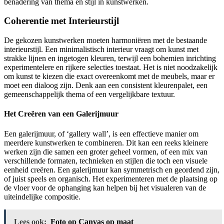
benadering van thema en stijl in kunstwerken.
Coherentie met Interieurstijl
De gekozen kunstwerken moeten harmoniëren met de bestaande
interieurstijl. Een minimalistisch interieur vraagt om kunst met
strakke lijnen en ingetogen kleuren, terwijl een bohemien inrichting
experimentelere en rijkere selecties toestaat. Het is niet noodzakelijk
om kunst te kiezen die exact overeenkomt met de meubels, maar er
moet een dialoog zijn. Denk aan een consistent kleurenpalet, een
gemeenschappelijk thema of een vergelijkbare textuur.
Het Creëren van een Galerijmuur
Een galerijmuur, of ‘gallery wall’, is een effectieve manier om
meerdere kunstwerken te combineren. Dit kan een reeks kleinere
werken zijn die samen een groter geheel vormen, of een mix van
verschillende formaten, technieken en stijlen die toch een visuele
eenheid creëren. Een galerijmuur kan symmetrisch en geordend zijn,
of juist speels en organisch. Het experimenteren met de plaatsing op
de vloer voor de ophanging kan helpen bij het visualeren van de
uiteindelijke compositie.
Lees ook:
Foto op Canvas op maat