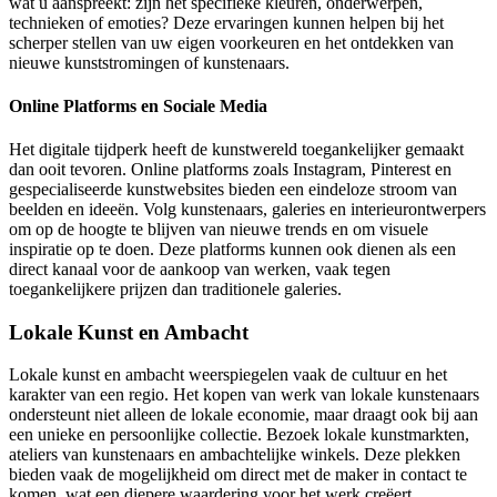
wat u aanspreekt: zijn het specifieke kleuren, onderwerpen,
technieken of emoties? Deze ervaringen kunnen helpen bij het
scherper stellen van uw eigen voorkeuren en het ontdekken van
nieuwe kunststromingen of kunstenaars.
Online Platforms en Sociale Media
Het digitale tijdperk heeft de kunstwereld toegankelijker gemaakt
dan ooit tevoren. Online platforms zoals Instagram, Pinterest en
gespecialiseerde kunstwebsites bieden een eindeloze stroom van
beelden en ideeën. Volg kunstenaars, galeries en interieurontwerpers
om op de hoogte te blijven van nieuwe trends en om visuele
inspiratie op te doen. Deze platforms kunnen ook dienen als een
direct kanaal voor de aankoop van werken, vaak tegen
toegankelijkere prijzen dan traditionele galeries.
Lokale Kunst en Ambacht
Lokale kunst en ambacht weerspiegelen vaak de cultuur en het
karakter van een regio. Het kopen van werk van lokale kunstenaars
ondersteunt niet alleen de lokale economie, maar draagt ook bij aan
een unieke en persoonlijke collectie. Bezoek lokale kunstmarkten,
ateliers van kunstenaars en ambachtelijke winkels. Deze plekken
bieden vaak de mogelijkheid om direct met de maker in contact te
komen, wat een diepere waardering voor het werk creëert.