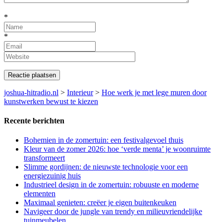
*
*
joshua-hitradio.nl
>
Interieur
>
Hoe werk je met lege muren door
kunstwerken bewust te kiezen
Recente berichten
Bohemien in de zomertuin: een festivalgevoel thuis
Kleur van de zomer 2026: hoe ‘verde menta’ je woonruimte
transformeert
Slimme gordijnen: de nieuwste technologie voor een
energiezuinig huis
Industrieel design in de zomertuin: robuuste en moderne
elementen
Maximaal genieten: creëer je eigen buitenkeuken
Navigeer door de jungle van trendy en milieuvriendelijke
tuinmeubelen