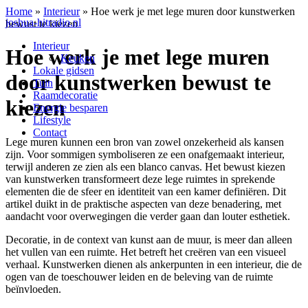
Home
»
Interieur
»
Hoe werk je met lege muren door kunstwerken
joshua-hitradio.nl
bewust te kiezen
Interieur
Hoe werk je met lege muren
Keuken
Lokale gidsen
door kunstwerken bewust te
Tuin
Raamdecoratie
kiezen
Energie besparen
Lifestyle
Contact
Lege muren kunnen een bron van zowel onzekerheid als kansen
zijn. Voor sommigen symboliseren ze een onafgemaakt interieur,
terwijl anderen ze zien als een blanco canvas. Het bewust kiezen
van kunstwerken transformeert deze lege ruimtes in sprekende
elementen die de sfeer en identiteit van een kamer definiëren. Dit
artikel duikt in de praktische aspecten van deze benadering, met
aandacht voor overwegingen die verder gaan dan louter esthetiek.
Decoratie, in de context van kunst aan de muur, is meer dan alleen
het vullen van een ruimte. Het betreft het creëren van een visueel
verhaal. Kunstwerken dienen als ankerpunten in een interieur, die de
ogen van de toeschouwer leiden en de beleving van de ruimte
beïnvloeden.