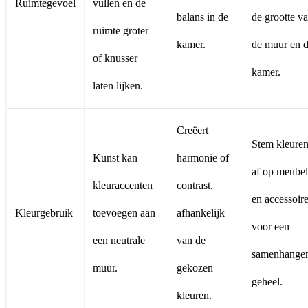
Ruimtegevoel
vullen en de
balans in de
de grootte v
ruimte groter
kamer.
de muur en 
of knusser
kamer.
laten lijken.
Creëert
Stem kleure
Kunst kan
harmonie of
af op meubel
kleuraccenten
contrast,
en accessoir
Kleurgebruik
toevoegen aan
afhankelijk
voor een
een neutrale
van de
samenhange
muur.
gekozen
geheel.
kleuren.