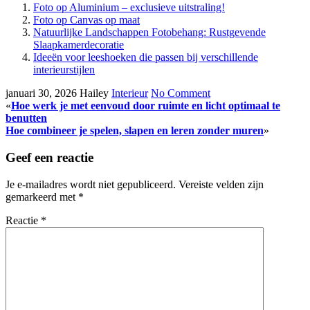
Foto op Aluminium – exclusieve uitstraling!
Foto op Canvas op maat
Natuurlijke Landschappen Fotobehang: Rustgevende
Slaapkamerdecoratie
Ideeën voor leeshoeken die passen bij verschillende
interieurstijlen
januari 30, 2026
Hailey
Interieur
No Comment
«
Hoe werk je met eenvoud door ruimte en licht optimaal te
benutten
Hoe combineer je spelen, slapen en leren zonder muren
»
Geef een reactie
Je e-mailadres wordt niet gepubliceerd.
Vereiste velden zijn
gemarkeerd met
*
Reactie
*