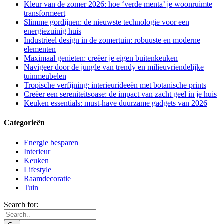
Kleur van de zomer 2026: hoe ‘verde menta’ je woonruimte
transformeert
Slimme gordijnen: de nieuwste technologie voor een
energiezuinig huis
Industrieel design in de zomertuin: robuuste en moderne
elementen
Maximaal genieten: creëer je eigen buitenkeuken
Navigeer door de jungle van trendy en milieuvriendelijke
tuinmeubelen
Tropische verfijning: interieurideeën met botanische prints
Creëer een sereniteitsoase: de impact van zacht geel in je huis
Keuken essentials: must-have duurzame gadgets van 2026
Categorieën
Energie besparen
Interieur
Keuken
Lifestyle
Raamdecoratie
Tuin
Search for: