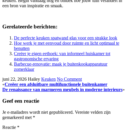
keuken. Begin vandaag nog en ontdek hoe jouw tuin verandert in
een bron van inspiratie en smaak.
Gerelateerde berichten:
De perfecte keuken spatwand glas voor een strakke look
Hoe werk je met eenvoud door ruimte en licht optimaal te
benutten
Creëer je eigen eethoek: van informeel huiskamer tot
gastronomische ervaring
Barbecue-renovatie: maak je buitenkookapparatuur
zomerklaar
juni 22, 2026
Hailey
Keuken
No Comment
«
Creëer een afsluitbare multifunctionele buitenkamer
De renaissance van marmeren meubels in moderne interieurs
»
Geef een reactie
Je e-mailadres wordt niet gepubliceerd.
Vereiste velden zijn
gemarkeerd met
*
Reactie
*