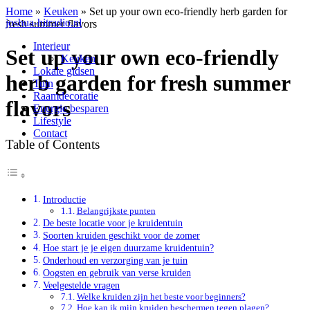
Home
»
Keuken
»
Set up your own eco-friendly herb garden for
joshua-hitradio.nl
fresh summer flavors
Interieur
Set up your own eco-friendly
Keuken
Lokale gidsen
herb garden for fresh summer
Tuin
Raamdecoratie
flavors
Energie besparen
Lifestyle
Contact
Table of Contents
Introductie
Belangrijkste punten
De beste locatie voor je kruidentuin
Soorten kruiden geschikt voor de zomer
Hoe start je je eigen duurzame kruidentuin?
Onderhoud en verzorging van je tuin
Oogsten en gebruik van verse kruiden
Veelgestelde vragen
Welke kruiden zijn het beste voor beginners?
Hoe kan ik mijn kruiden beschermen tegen plagen?