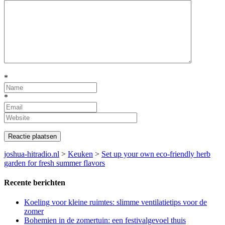
*
*
joshua-hitradio.nl
>
Keuken
>
Set up your own eco-friendly herb
garden for fresh summer flavors
Recente berichten
Koeling voor kleine ruimtes: slimme ventilatietips voor de
zomer
Bohemien in de zomertuin: een festivalgevoel thuis